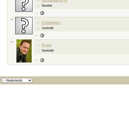
dumasdance.nl
Newbie
Estherklein
Juniorlid
Kroes
Seniorlid