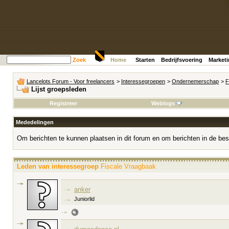
Zoek
Home
Starten
Bedrijfsvoering
Market
Lancelots Forum - Voor freelancers
>
Interessegroepen
>
Ondernemerschap
>
F
Lijst groepsleden
Registreer
Weblogs
Mededelingen
Om berichten te kunnen plaatsen in dit forum en om berichten in de bes
Leden van interessegroep
Fiscale Vraagbaak
anker
Juniorlid