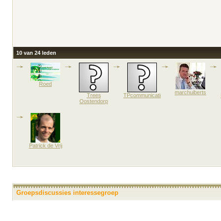
10 van 24 leden
Roed
marchuiberts
Trees
TPcommunicatie
Oostendorp
Patrick de Vrij
Groepsdiscussies interessegroep