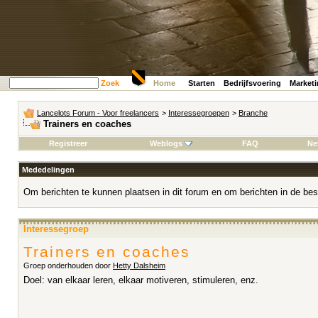
Zoek
Home
Starten
Bedrijfsvoering
Market
Lancelots Forum - Voor freelancers
>
Interessegroepen
>
Branche
Trainers en coaches
Registreer
Weblogs
FAQ
Ne
Mededelingen
Om berichten te kunnen plaatsen in dit forum en om berichten in de bes
Interessegroep
Trainers en coaches
Groep onderhouden door
Hetty Dalsheim
Doel: van elkaar leren, elkaar motiveren, stimuleren, enz.