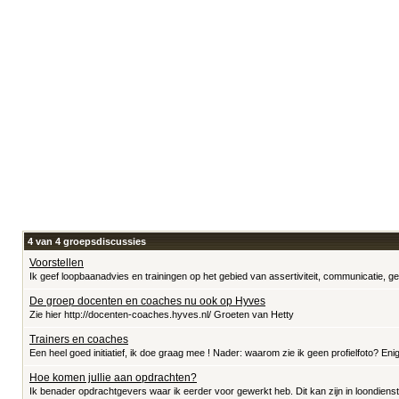
4 van 4 groepsdiscussies
Voorstellen
Ik geef loopbaanadvies en trainingen op het gebied van assertiviteit, communicatie, ge
De groep docenten en coaches nu ook op Hyves
Zie hier http://docenten-coaches.hyves.nl/ Groeten van Hetty
Trainers en coaches
Een heel goed initiatief, ik doe graag mee ! Nader: waarom zie ik geen profielfoto? Enig
Hoe komen jullie aan opdrachten?
Ik benader opdrachtgevers waar ik eerder voor gewerkt heb. Dit kan zijn in loondienst o