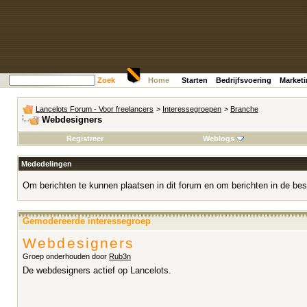
Zoek
Home
Starten
Bedrijfsvoering
Market
Lancelots Forum - Voor freelancers
>
Interessegroepen
>
Branche
Webdesigners
Registreer
Weblogs
Mededelingen
Om berichten te kunnen plaatsen in dit forum en om berichten in de bes
Gemodereerde interessegroep
Webdesigners
Groep onderhouden door
Rub3n
De webdesigners actief op Lancelots.