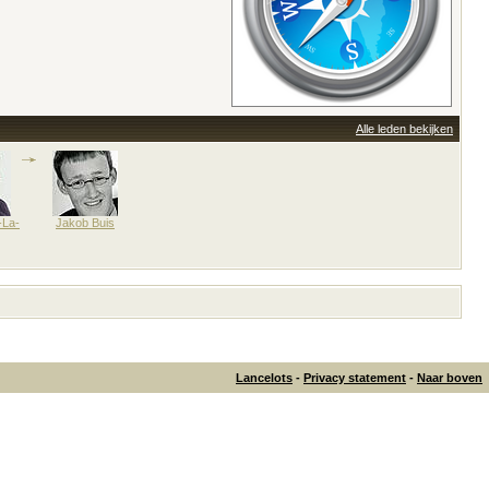
Alle leden bekijken
-La-
Jakob Buis
Lancelots
-
Privacy statement
-
Naar boven