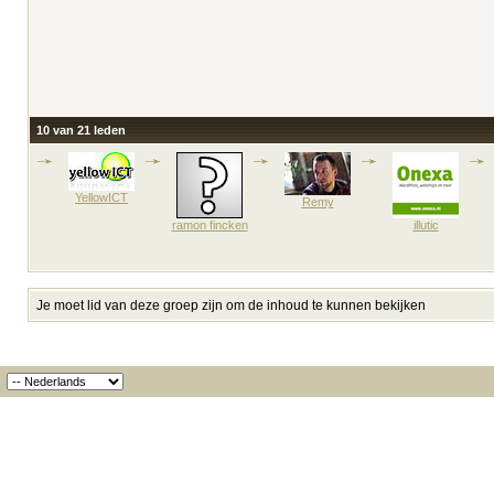
10 van 21 leden
YellowICT
Remy
ramon fincken
illutic
Je moet lid van deze groep zijn om de inhoud te kunnen bekijken