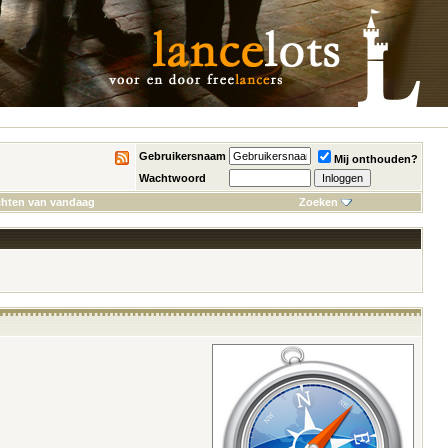
Gebruikersnaam
Mij onthouden?
Wachtwoord
chten van vandaag
Zoeken