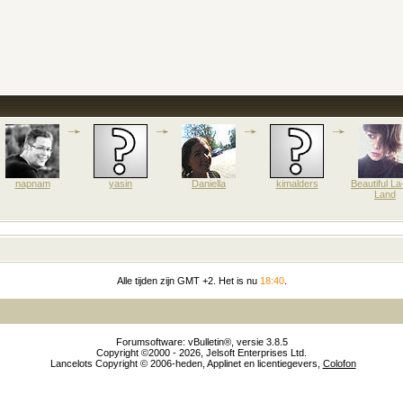
napnam
yasin
Daniella
kimalders
Beautiful La
Land
Alle tijden zijn GMT +2. Het is nu
18:40
.
Forumsoftware: vBulletin®, versie 3.8.5
Copyright ©2000 - 2026, Jelsoft Enterprises Ltd.
Lancelots Copyright © 2006-heden, Applinet en licentiegevers,
Colofon