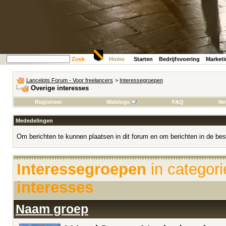
Zoek
Home
Starten
Bedrijfsvoering
Market
Lancelots Forum - Voor freelancers
>
Interessegroepen
Overige interesses
Registreer
Weblogs
FAQ
Ne
Mededelingen
Om berichten te kunnen plaatsen in dit forum en om berichten in de bes
Interessegroepen
in categor
interesses
Naam groep