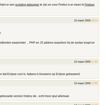
chijnt er een
scripting debugger
te zijn en voor Firefox is er meen ik
Firebug
.
15 maart 2009
16:54
n.
ogelijheden waaronder ... PHP en JS addons waardoor hij de syntax snapt en
15 maart 2009
17:44
r dat Eclipse cool is. Aptana is trouwens op Eclipse gebaseerd.
15 maart 2009
17:55
ngebouwde version history etc.. echt mooi spul allemaal.