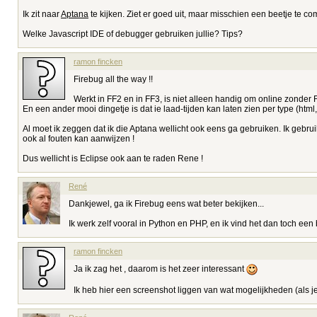
Ik zit naar
Aptana
te kijken. Ziet er goed uit, maar misschien een beetje te c
Welke Javascript IDE of debugger gebruiken jullie? Tips?
ramon fincken
Firebug all the way !!
Werkt in FF2 en in FF3, is niet alleen handig om online zonder F
En een ander mooi dingetje is dat ie laad-tijden kan laten zien per type (html,
Al moet ik zeggen dat ik die Aptana wellicht ook eens ga gebruiken. Ik gebr
ook al fouten kan aanwijzen !
Dus wellicht is Eclipse ook aan te raden Rene !
René
Dankjewel, ga ik Firebug eens wat beter bekijken...
Ik werk zelf vooral in Python en PHP, en ik vind het dan toch ee
ramon fincken
Ja ik zag het , daarom is het zeer interessant
Ik heb hier een screenshot liggen van wat mogelijkheden (als je 