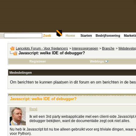
Zoek
Home
Starten
Bedrijfsvoering
Market
Lancelots Forum - Voor freelancers
>
Interessegroepen
>
Branche
>
Webdevelop
Javascript: welke IDE of debugger?
Registreer
Weblogs
Mededelingen
Om berichten te kunnen plaatsen in dit forum en om berichten in de bes
Javascript: welke IDE of debugger?
René
Ik wil een 3rd party webapplicatie met een client-side Javascript
debugger bekijken, want de documentatie zegt ook niet alles.
Nu heb ik Javascript tot nu toe alleen gebruikt voor erg triviale dingen, w
voor Python).