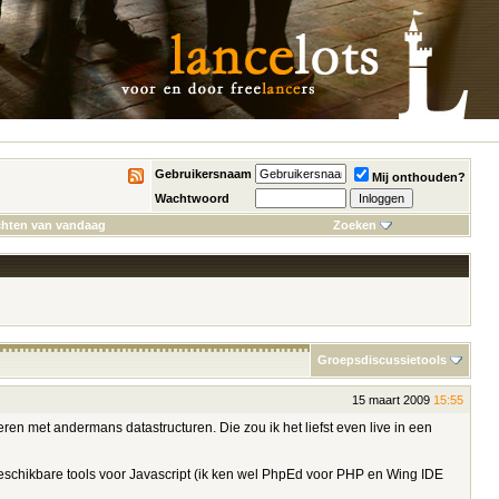
Gebruikersnaam
Mij onthouden?
Wachtwoord
chten van vandaag
Zoeken
Groepsdiscussietools
15 maart 2009
15:55
ren met andermans datastructuren. Die zou ik het liefst even live in een
 beschikbare tools voor Javascript (ik ken wel PhpEd voor PHP en Wing IDE