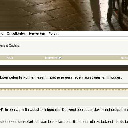
ing
Ontwikkelen
Netwerken
Forum
ers & Coders
FAQ
Netwerk
Beri
loten delen te kunnen lezen, moet je je eerst even
registreren
en inloggen.
 API in een van mijn websites integreren. Dat vergt een beetje Javascript-programme
aar verder geen ontwikkeltools aan te pas kwamen. Ik ben dus niet zo bekend met de