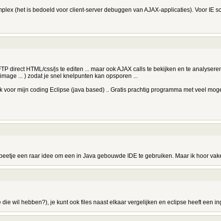
omplex (het is bedoeld voor client-server debuggen van AJAX-applicaties). Voor IE s
TP direct HTML/css/js te editen ... maar ook AJAX calls te bekijken en te analysere
image ... ) zodat je snel knelpunten kan opsporen ...
uik voor mijn coding Eclipse (java based) .. Gratis prachtig programma met veel m
n beetje een raar idee om een in Java gebouwde IDE te gebruiken. Maar ik hoor vake
die wil hebben?), je kunt ook files naast elkaar vergelijken en eclipse heeft een i