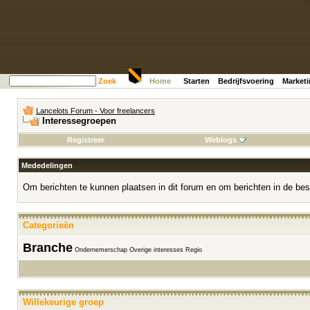
Zoek
Home
Starten
Bedrijfsvoering
Market
Lancelots Forum - Voor freelancers
Interessegroepen
Registreer
Weblogs
Mededelingen
Om berichten te kunnen plaatsen in dit forum en om berichten in de bes
Categorieën
Branche
Ondernemerschap
Overige interesses
Regio
Willekeurige groep