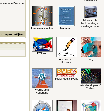
n categorie
Branche
Administratie,
boekhouding en
belastingadviezen
Lancelots' juristen
Masseurs
e groepen bekijken
DTPers
Animatie en
Zorg
Illustratie
Social Media Event
Webdevelopers &
Coders
WordCamp
Nederland