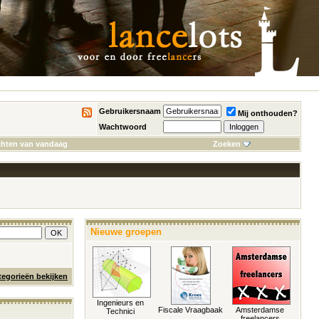
Gebruikersnaam
Mij onthouden?
Wachtwoord
chten van vandaag
Zoeken
Nieuwe groepen
tegorieën bekijken
Ingenieurs en
Fiscale Vraagbaak
Amsterdamse
Technici
freelancers