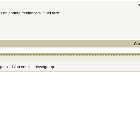
i
s en andere freelancers in het recht.
All
geen lid van een interessegroep