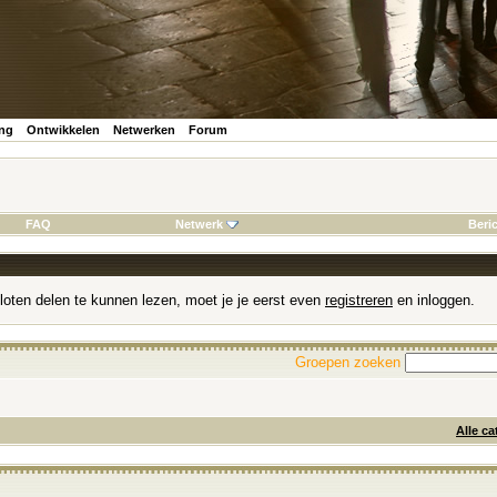
ing
Ontwikkelen
Netwerken
Forum
FAQ
Netwerk
Beri
loten delen te kunnen lezen, moet je je eerst even
registreren
en inloggen.
Groepen zoeken
Alle ca