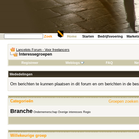
Zoek
Home
Starten
Bedrijfsvoering
Market
Lancelots Forum - Voor freelancers
Interessegroepen
Registreer
Weblogs
FAQ
Ne
Mededelingen
Om berichten te kunnen plaatsen in dit forum en om berichten in de bes
Categorieën
Groepen zoeke
Branche
Ondernemerschap
Overige interesses
Regio
Willekeurige groep