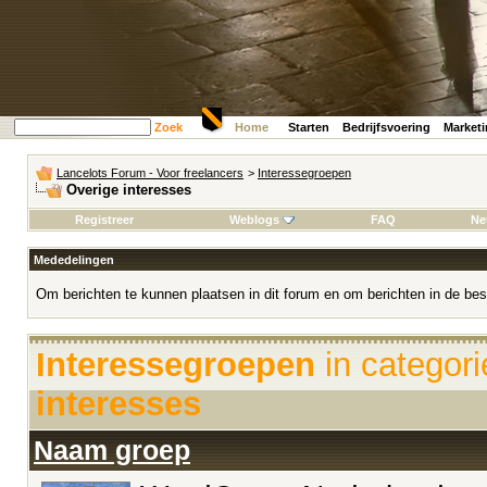
Zoek
Home
Starten
Bedrijfsvoering
Market
Lancelots Forum - Voor freelancers
>
Interessegroepen
Overige interesses
Registreer
Weblogs
FAQ
Ne
Mededelingen
Om berichten te kunnen plaatsen in dit forum en om berichten in de bes
Interessegroepen
in categor
interesses
Naam groep