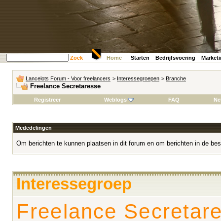
Zoek
Home
Starten
Bedrijfsvoering
Market
Lancelots Forum - Voor freelancers
>
Interessegroepen
>
Branche
Freelance Secretaresse
Registreer
Weblogs
FAQ
Ne
Mededelingen
Om berichten te kunnen plaatsen in dit forum en om berichten in de bes
Interessegroep
Freelance Secretar