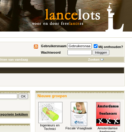
Gebruikersnaam
Mij onthouden?
Wachtwoord
chten van vandaag
Zoeken
Nieuwe groepen
tegorieën bekijken
Ingenieurs en
Fiscale Vraagbaak
Amsterdamse
Technici
freelancers