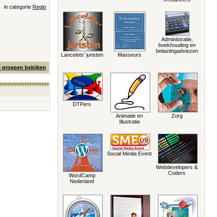
in categorie
Regio
Administratie,
boekhouding en
belastingadviezen
Lancelots' juristen
Masseurs
e groepen bekijken
DTPers
Animatie en
Zorg
Illustratie
Social Media Event
Webdevelopers &
Coders
WordCamp
Nederland