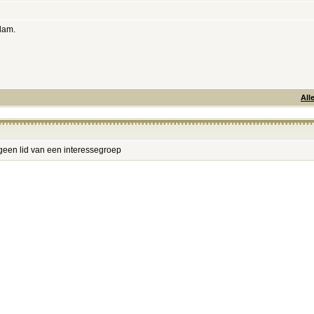
dam.
All
geen lid van een interessegroep