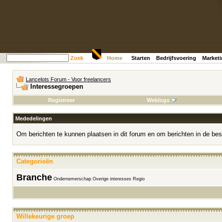
Zoek
Home
Starten
Bedrijfsvoering
Market
Lancelots Forum - Voor freelancers
Interessegroepen
Registreer
Weblogs
Mededelingen
Om berichten te kunnen plaatsen in dit forum en om berichten in de bes
Categorieën
Branche
Ondernemerschap
Overige interesses
Regio
Willekeurige groep