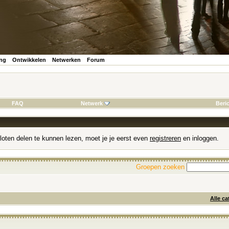
ing
Ontwikkelen
Netwerken
Forum
FAQ
Netwerk
Beri
loten delen te kunnen lezen, moet je je eerst even
registreren
en inloggen.
Groepen zoeken
Alle ca