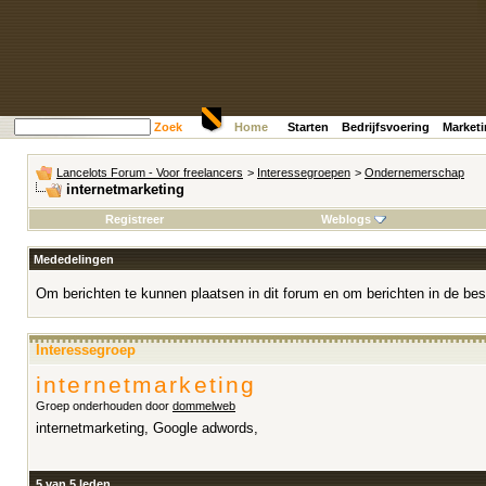
Zoek
Home
Starten
Bedrijfsvoering
Market
Lancelots Forum - Voor freelancers
>
Interessegroepen
>
Ondernemerschap
internetmarketing
Registreer
Weblogs
Mededelingen
Om berichten te kunnen plaatsen in dit forum en om berichten in de bes
Interessegroep
internetmarketing
Groep onderhouden door
dommelweb
internetmarketing, Google adwords,
5 van 5 leden