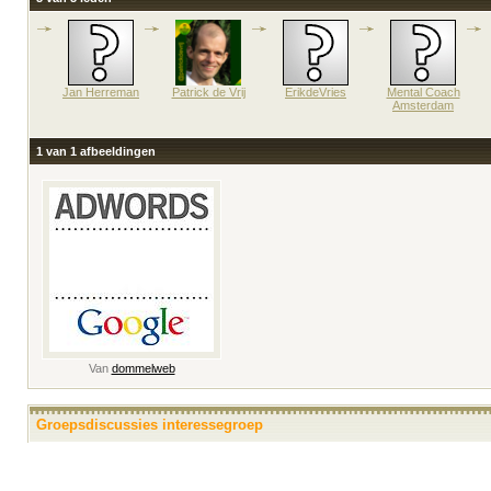
Jan Herreman
Patrick de Vrij
ErikdeVries
Mental Coach
Amsterdam
1 van 1 afbeeldingen
Van
dommelweb
Groepsdiscussies interessegroep