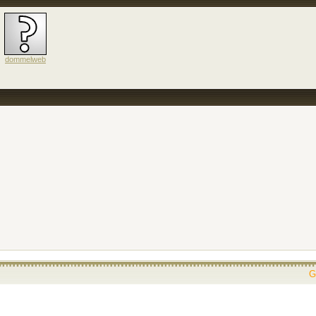
dommelweb
G