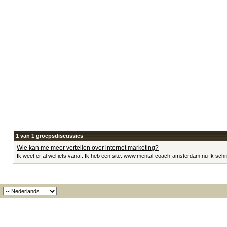
1 van 1 groepsdiscussies
Wie kan me meer vertellen over internet marketing?
Ik weet er al wel iets vanaf. Ik heb een site: www.mental-coach-amsterdam.nu Ik schrij