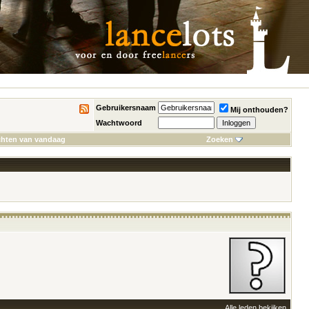
Gebruikersnaam
Mij onthouden?
Wachtwoord
chten van vandaag
Zoeken
Alle leden bekijken