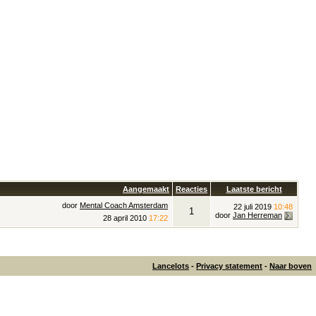
Aangemaakt
Reacties
Laatste bericht
door
Mental Coach Amsterdam
22 juli 2019
10:48
1
door
Jan Herreman
28 april 2010
17:22
Lancelots
-
Privacy statement
-
Naar boven