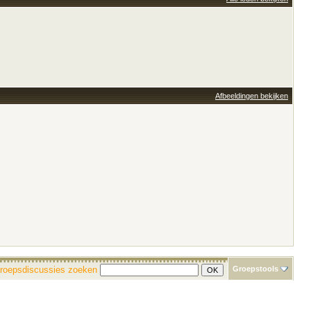
Afbeeldingen bekijken
roepsdiscussies zoeken
Groepstools