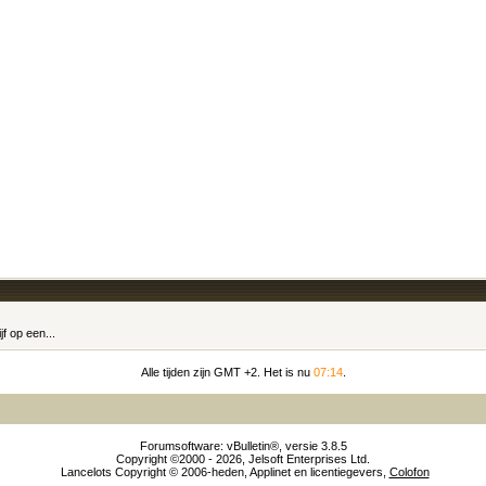
f op een...
Alle tijden zijn GMT +2. Het is nu
07:14
.
Forumsoftware: vBulletin®, versie 3.8.5
Copyright ©2000 - 2026, Jelsoft Enterprises Ltd.
Lancelots Copyright © 2006-heden, Applinet en licentiegevers,
Colofon