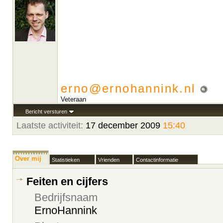
erno@ernohannink.nl
Veteraan
Bericht versturen
Laatste activiteit:
17 december 2009
15:40
Over mij
Statistieken
Vrienden
Contactinformatie
Feiten en cijfers
Bedrijfsnaam
ErnoHannink