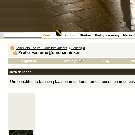
Zoek
Home
Starten
Bedrijfsvoering
Market
Lancelots Forum - Voor freelancers
>
Ledenlijst
Profiel van erno@ernohannink.nl
Registreer
Weblogs
FAQ
Ne
Mededelingen
Om berichten te kunnen plaatsen in dit forum en om berichten in de bes