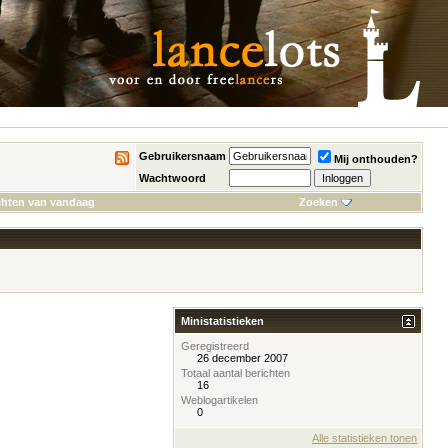
Gebruikersnaam
Mij onthouden?
Wachtwoord
chten van vandaag
Zoeken
Ministatistieken
Geregistreerd
26 december 2007
Totaal aantal berichten
16
Weblogartikelen
0
Alle statistieken tonen