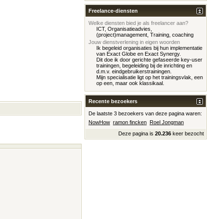
Freelance-diensten
Welke diensten bied je als freelancer aan?
ICT, Organisatieadvies,
(project)management, Training, coaching
Jouw dienstverlening in eigen woorden
Ik begeleid organisaties bij hun implementatie
van Exact Globe en Exact Synergy.
Dit doe ik door gerichte gefaseerde key-user
trainingen, begeleiding bij de inrichting en
d.m.v. eindgebruikerstrainingen.
Mijn specialisatie ligt op het trainingsvlak, een
op een, maar ook klassikaal.
Recente bezoekers
De laatste 3 bezoekers van deze pagina waren:
NowHow
ramon fincken
Roel Jongman
Deze pagina is
20.236
keer bezocht