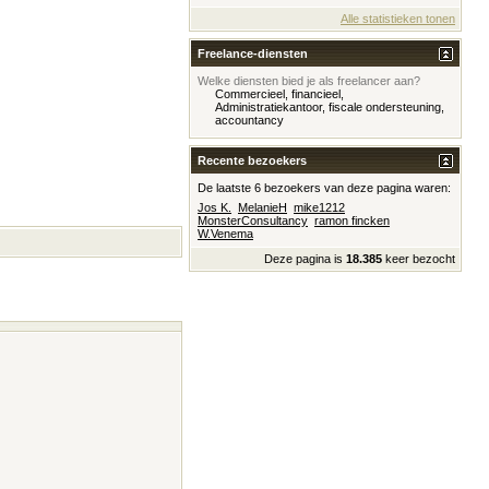
Alle statistieken tonen
Freelance-diensten
Welke diensten bied je als freelancer aan?
Commercieel, financieel,
Administratiekantoor, fiscale ondersteuning,
accountancy
Recente bezoekers
De laatste 6 bezoekers van deze pagina waren:
Jos K.
MelanieH
mike1212
MonsterConsultancy
ramon fincken
W.Venema
Deze pagina is
18.385
keer bezocht