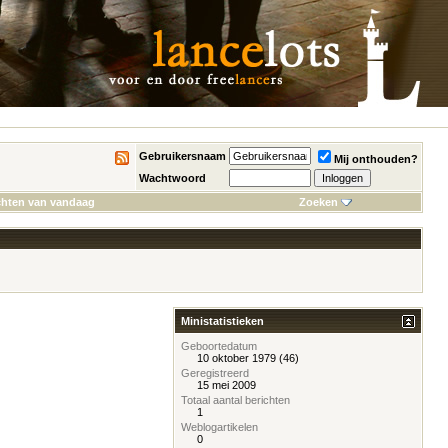
Gebruikersnaam
Mij onthouden?
Wachtwoord
chten van vandaag
Zoeken
Ministatistieken
Geboortedatum
10 oktober 1979 (46)
Geregistreerd
15 mei 2009
Totaal aantal berichten
1
Weblogartikelen
0