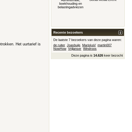
Administratie,
boekhouding en
belastingadviezen
Recente bezoekers
De laatste 7 bezoekers van deze pagina waren:
rokken. Het uurtarief is
de ruiter
Joasbuijs
MariskaV
martin007
NowHow
Vrijlanser
Windroos
Deze pagina is
14.626
keer bezocht