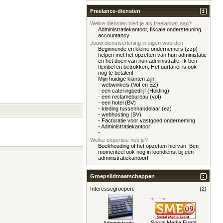
Freelance-diensten
Welke diensten bied je als freelancer aan?
Administratiekantoor, fiscale ondersteuning,
accountancy
Jouw dienstverlening in eigen woorden
Beginnende en kleine ondernemers (zzp)
helpen met het opzetten van hun administatie
en het doen van hun administratie. Ik ben
flexibel en betrokken. Het uurtarief is ook
nog te betalen!
Mijn huidige klanten zijn:
- webwinkels (Vof en EZ)
- een cateringbedrijf (Holding)
- een reclamebureau (vof)
- een hotel (BV)
- kleding tussenhandelaar (ez)
- webhosting (BV)
- Facturatie voor vastgoed onderneming
- Administratiekantoor
-
Welke expertise heb je?
Boekhouding of het opzetten hiervan. Ben
momenteel ook nog in loondienst bij een
administratiekantoor!
Groepslidmaatschappen
Interessegroepen:
(2)
Social Media Event