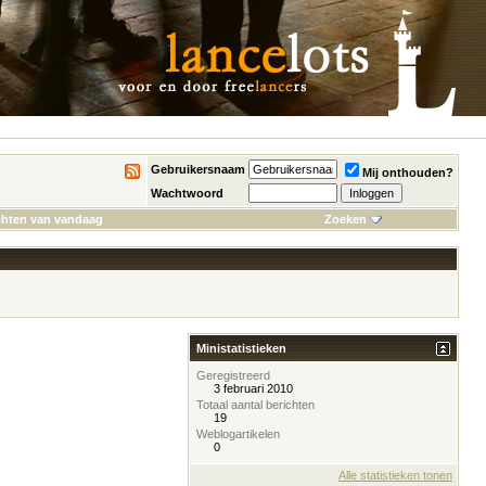
Gebruikersnaam
Mij onthouden?
Wachtwoord
chten van vandaag
Zoeken
Ministatistieken
Geregistreerd
3 februari 2010
Totaal aantal berichten
19
Weblogartikelen
0
Alle statistieken tonen