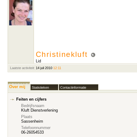
Christinekluft
Lid
Laatste activiteit:
14 juli 2010
12:11
Over mij
Statistieken
Contactinformatie
Feiten en cijfers
Bedrijfsnaam
Kluft Dienstverlening
Plaats
Sassenheim
Telefoonnummer
06-26054533