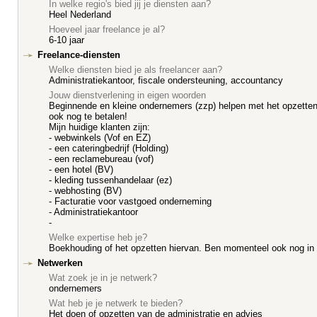
In welke regio's bied jij je diensten aan?
Heel Nederland
Hoeveel jaar freelance je al?
6-10 jaar
Freelance-diensten
Welke diensten bied je als freelancer aan?
Administratiekantoor, fiscale ondersteuning, accountancy
Jouw dienstverlening in eigen woorden
Beginnende en kleine ondernemers (zzp) helpen met het opzetten v
ook nog te betalen!
Mijn huidige klanten zijn:
- webwinkels (Vof en EZ)
- een cateringbedrijf (Holding)
- een reclamebureau (vof)
- een hotel (BV)
- kleding tussenhandelaar (ez)
- webhosting (BV)
- Facturatie voor vastgoed onderneming
- Administratiekantoor
-
Welke expertise heb je?
Boekhouding of het opzetten hiervan. Ben momenteel ook nog in l
Netwerken
Wat zoek je in je netwerk?
ondernemers
Wat heb je je netwerk te bieden?
Het doen of opzetten van de administratie en advies