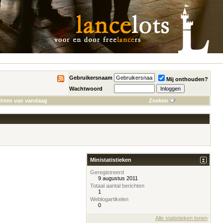
Gebruikersnaam
Mij onthouden?
Wachtwoord
chten van vandaag
Zoeken
Ministatistieken
Geregistreerd
9 augustus 2011
Totaal aantal berichten
1
Weblogartikelen
0
Alle statistieken tonen