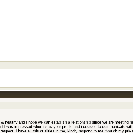
 healthy and I hope we can establish a relationship since we are meeting here
and I was impressed when i saw your profile and i decided to communicate with 
& respect, I have all this qualities in me, kindly respond to me through my priv