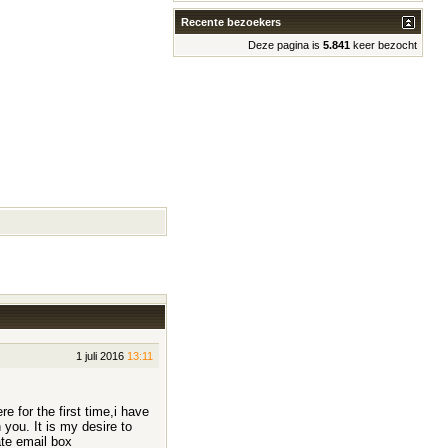
Recente bezoekers
Deze pagina is
5.841
keer bezocht
1 juli 2016
13:11
 for the first time,i have
you. It is my desire to
ate email box