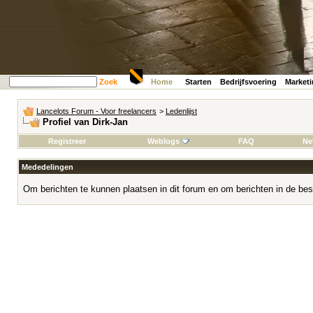
Zoek
Home
Starten
Bedrijfsvoering
Market
Lancelots Forum - Voor freelancers
>
Ledenlijst
Profiel van Dirk-Jan
Registreer
Weblogs
FAQ
Ne
Mededelingen
Om berichten te kunnen plaatsen in dit forum en om berichten in de bes