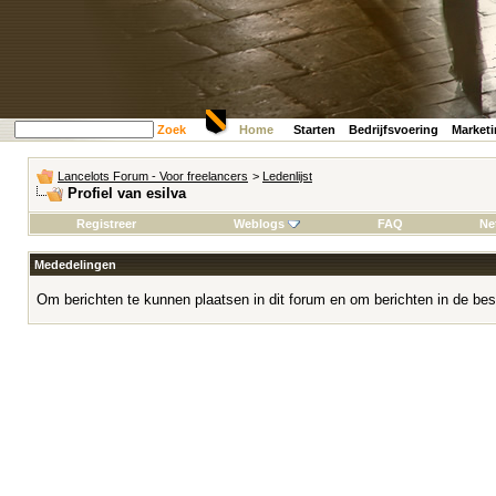
Zoek
Home
Starten
Bedrijfsvoering
Market
Lancelots Forum - Voor freelancers
>
Ledenlijst
Profiel van esilva
Registreer
Weblogs
FAQ
Ne
Mededelingen
Om berichten te kunnen plaatsen in dit forum en om berichten in de bes