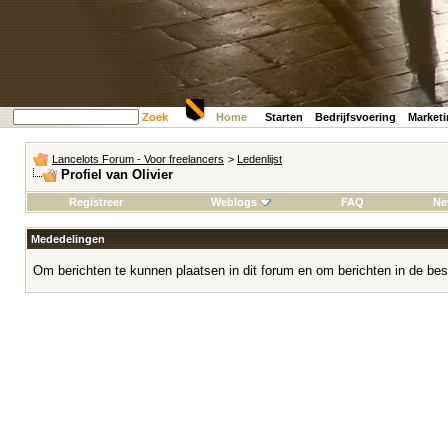
Zoek
Home
Starten
Bedrijfsvoering
Market
Lancelots Forum - Voor freelancers
>
Ledenlijst
Profiel van Olivier
Registreer
Weblogs
FAQ
Ne
Mededelingen
Om berichten te kunnen plaatsen in dit forum en om berichten in de bes