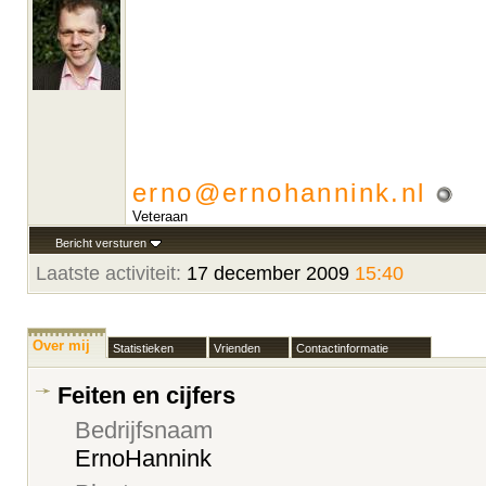
erno@ernohannink.nl
Veteraan
Bericht versturen
Laatste activiteit:
17 december 2009
15:40
Over mij
Statistieken
Vrienden
Contactinformatie
Feiten en cijfers
Bedrijfsnaam
ErnoHannink