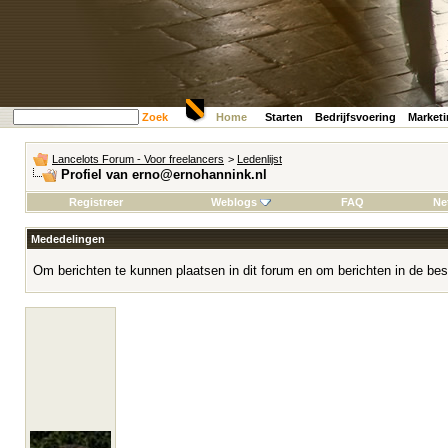
Zoek
Home
Starten
Bedrijfsvoering
Market
Lancelots Forum - Voor freelancers
>
Ledenlijst
Profiel van erno@ernohannink.nl
Registreer
Weblogs
FAQ
Ne
Mededelingen
Om berichten te kunnen plaatsen in dit forum en om berichten in de bes