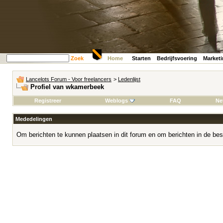
Zoek
Home
Starten
Bedrijfsvoering
Market
Lancelots Forum - Voor freelancers
>
Ledenlijst
Profiel van wkamerbeek
Registreer
Weblogs
FAQ
Ne
Mededelingen
Om berichten te kunnen plaatsen in dit forum en om berichten in de bes