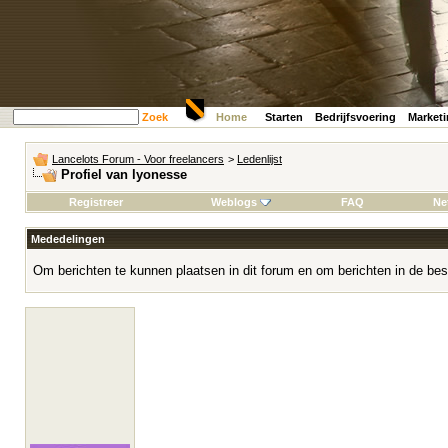
Zoek
Home
Starten
Bedrijfsvoering
Market
Lancelots Forum - Voor freelancers
>
Ledenlijst
Profiel van lyonesse
Registreer
Weblogs
FAQ
Ne
Mededelingen
Om berichten te kunnen plaatsen in dit forum en om berichten in de bes