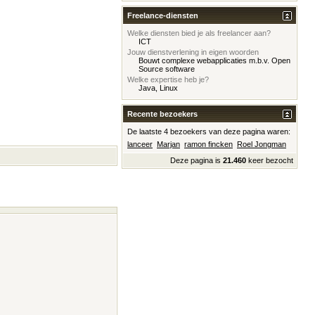
Freelance-diensten
Welke diensten bied je als freelancer aan?
ICT
Jouw dienstverlening in eigen woorden
Bouwt complexe webapplicaties m.b.v. Open
Source software
Welke expertise heb je?
Java, Linux
Recente bezoekers
De laatste 4 bezoekers van deze pagina waren:
lanceer
Marjan
ramon fincken
Roel Jongman
Deze pagina is
21.460
keer bezocht