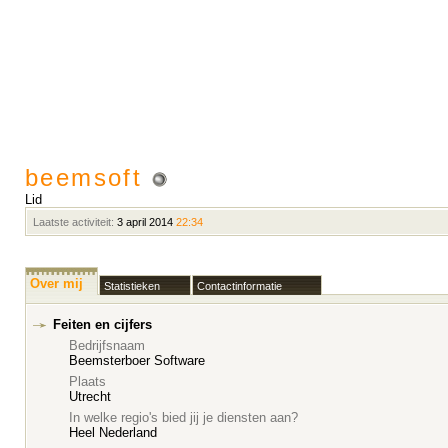
beemsoft
Lid
Laatste activiteit:
3 april 2014
22:34
Over mij
Statistieken
Contactinformatie
Feiten en cijfers
Bedrijfsnaam
Beemsterboer Software
Plaats
Utrecht
In welke regio's bied jij je diensten aan?
Heel Nederland