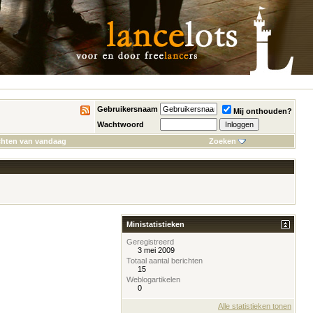
Gebruikersnaam
Mij onthouden?
Wachtwoord
chten van vandaag
Zoeken
Ministatistieken
Geregistreerd
3 mei 2009
Totaal aantal berichten
15
Weblogartikelen
0
Alle statistieken tonen