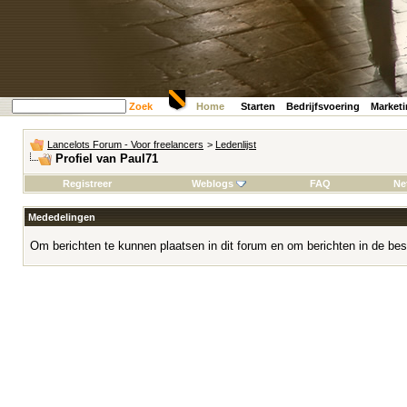
Zoek
Home
Starten
Bedrijfsvoering
Market
Lancelots Forum - Voor freelancers
>
Ledenlijst
Profiel van Paul71
Registreer
Weblogs
FAQ
Ne
Mededelingen
Om berichten te kunnen plaatsen in dit forum en om berichten in de bes