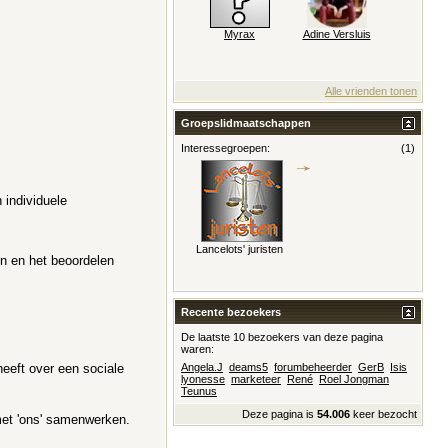
Myrax
Adine Versluis
Alle vrienden tonen
Groepslidmaatschappen
Interessegroepen:
(1)
individuele
Lancelots' juristen
en en het beoordelen
Recente bezoekers
De laatste 10 bezoekers van deze pagina
waren:
heeft over een sociale
Angela.J
deams5
forumbeheerder
GerB
Isis
lyonesse
marketeer
René
Roel Jongman
Teunus
Deze pagina is
54.006
keer bezocht
 met 'ons' samenwerken.