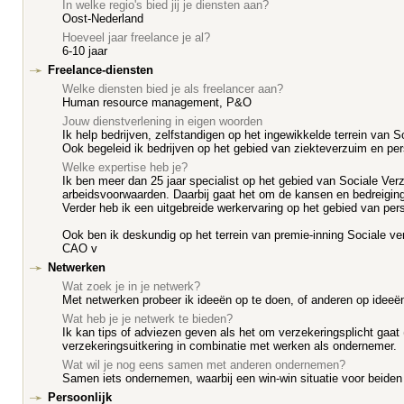
In welke regio's bied jij je diensten aan?
Oost-Nederland
Hoeveel jaar freelance je al?
6-10 jaar
Freelance-diensten
Welke diensten bied je als freelancer aan?
Human resource management, P&O
Jouw dienstverlening in eigen woorden
Ik help bedrijven, zelfstandigen op het ingewikkelde terrein van
Ook begeleid ik bedrijven op het gebied van ziekteverzuim en pe
Welke expertise heb je?
Ik ben meer dan 25 jaar specialist op het gebied van Sociale 
arbeidsvoorwaarden. Daarbij gaat het om de kansen en bedreiging
Verder heb ik een uitgebreide werkervaring op het gebied van per
Ook ben ik deskundig op het terrein van premie-inning Sociale ver
CAO v
Netwerken
Wat zoek je in je netwerk?
Met netwerken probeer ik ideeën op te doen, of anderen op ideeën
Wat heb je je netwerk te bieden?
Ik kan tips of adviezen geven als het om verzekeringsplicht gaat
verzekeringsuitkering in combinatie met werken als ondernemer.
Wat wil je nog eens samen met anderen ondernemen?
Samen iets ondernemen, waarbij een win-win situatie voor beiden o
Persoonlijk