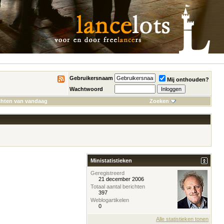
Gebruikersnaam
Mij onthouden?
Wachtwoord
chten van vandaag
Zoeken
Ministatistieken
Geregistreerd
21 december 2006
Totaal aantal berichten
397
Weblogartikelen
0
Alle statistieken tonen