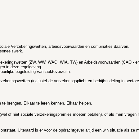
 Sociale Verzekeringswetten, arbeidsvoorwaarden en combinaties daarvan.
rsoneelswerk.
Verzekeringswetten (ZW, WW, WAO, WIA, TW) en Arbeidsvoorwaarden (CAO - en 
en in deze regelgeving.
soonlijke begeleiding van ziekteverzuim.
zekeringswetten (inclusief de verzekeringsplicht en bedrijfsindeling in sector
 te brengen. Elkaar te leren kennen. Elkaar helpen.
 (wel of niet sociale verzekeringspremies moeten betalen), of als men vragen 
ntstaat. Uiteraard is er voor de opdrachtgever altijd een win situatie als ze