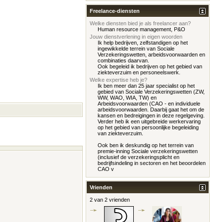
Freelance-diensten
Welke diensten bied je als freelancer aan?
Human resource management, P&O
Jouw dienstverlening in eigen woorden
Ik help bedrijven, zelfstandigen op het
ingewikkelde terrein van Sociale
Verzekeringswetten, arbeidsvoorwaarden en
combinaties daarvan.
Ook begeleid ik bedrijven op het gebied van
ziekteverzuim en personeelswerk.
Welke expertise heb je?
Ik ben meer dan 25 jaar specialist op het
gebied van Sociale Verzekeringswetten (ZW,
WW, WAO, WIA, TW) en
Arbeidsvoorwaarden (CAO - en individuele
arbeidsvoorwaarden. Daarbij gaat het om de
kansen en bedreigingen in deze regelgeving.
Verder heb ik een uitgebreide werkervaring
op het gebied van persoonlijke begeleiding
van ziekteverzuim.
Ook ben ik deskundig op het terrein van
premie-inning Sociale verzekeringswetten
(inclusief de verzekeringsplicht en
bedrijfsindeling in sectoren en het beoordelen
CAO v
Vrienden
2 van 2 vrienden