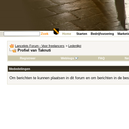
Zoek
Home
Starten
Bedrijfsvoering
Market
Lancelots Forum - Voor freelancers
>
Ledenlijst
Profiel van Taknuti
Registreer
Weblogs
FAQ
Ne
Mededelingen
Om berichten te kunnen plaatsen in dit forum en om berichten in de bes