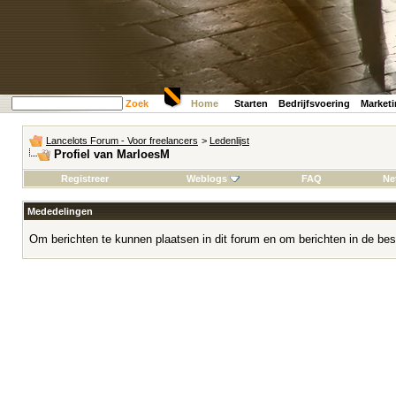
Zoek
Home
Starten
Bedrijfsvoering
Market
Lancelots Forum - Voor freelancers
>
Ledenlijst
Profiel van MarloesM
Registreer
Weblogs
FAQ
Ne
Mededelingen
Om berichten te kunnen plaatsen in dit forum en om berichten in de bes