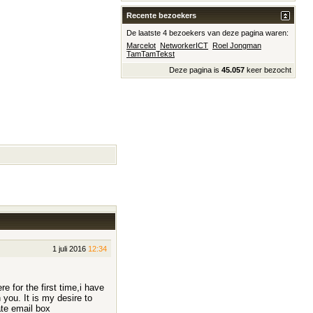
Recente bezoekers
De laatste 4 bezoekers van deze pagina waren:
Marcelot
NetworkerICT
Roel Jongman
TamTamTekst
Deze pagina is
45.057
keer bezocht
1 juli 2016
12:34
 for the first time,i have
you. It is my desire to
ate email box