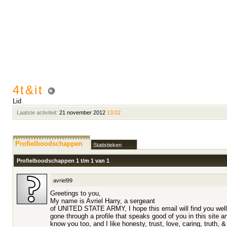
4t&it
Lid
Laatste activiteit:
21 november 2012
13:02
Profielboodschappen
Statistieken
Profielboodschappen 1 t/m
1
van
1
avriel99
Greetings to you,
My name is Avriel Harry, a sergeant
of UNITED STATE ARMY, I hope this email will find you well &
gone through a profile that speaks good of you in this site 
know you too, and I like honesty, trust, love, caring, truth, 