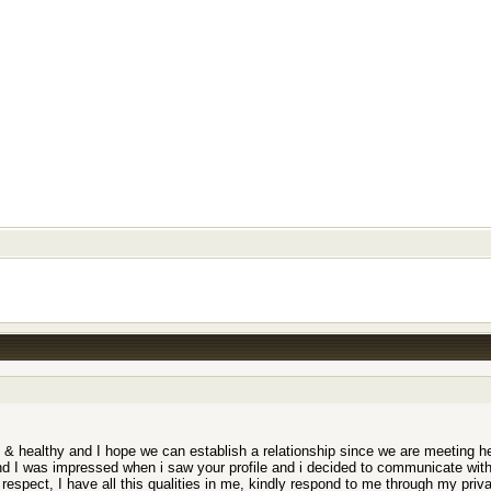
 healthy and I hope we can establish a relationship since we are meeting here
and I was impressed when i saw your profile and i decided to communicate with 
& respect, I have all this qualities in me, kindly respond to me through my priv