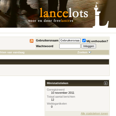
Gebruikersnaam
Mij onthouden?
Wachtwoord
chten van vandaag
Zoeken
Ministatistieken
Geregistreerd
10 november 2011
Totaal aantal berichten
12
Weblogartikelen
0
Alle statistieken tonen