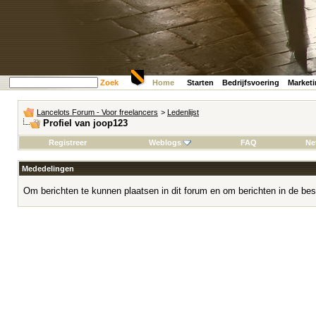
Zoek
Home
Starten
Bedrijfsvoering
Market
Lancelots Forum - Voor freelancers
>
Ledenlijst
Profiel van joop123
Registreer
Weblogs
FAQ
Ne
Mededelingen
Om berichten te kunnen plaatsen in dit forum en om berichten in de bes