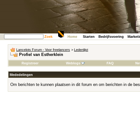
Zoek
Home
Starten
Bedrijfsvoering
Market
Lancelots Forum - Voor freelancers
>
Ledenlijst
Profiel van Estherklein
Registreer
Weblogs
FAQ
Ne
Mededelingen
Om berichten te kunnen plaatsen in dit forum en om berichten in de bes