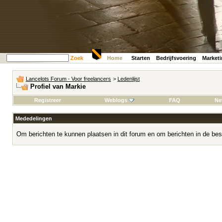
Zoek
Home
Starten
Bedrijfsvoering
Market
Lancelots Forum - Voor freelancers
>
Ledenlijst
Profiel van Markie
Registreer
Weblogs
FAQ
Ne
Mededelingen
Om berichten te kunnen plaatsen in dit forum en om berichten in de bes