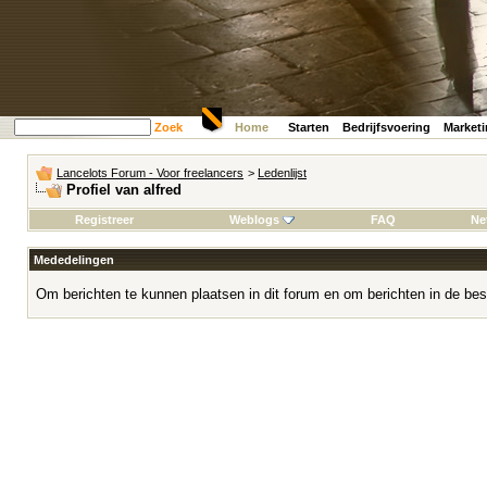
Zoek
Home
Starten
Bedrijfsvoering
Market
Lancelots Forum - Voor freelancers
>
Ledenlijst
Profiel van alfred
Registreer
Weblogs
FAQ
Ne
Mededelingen
Om berichten te kunnen plaatsen in dit forum en om berichten in de bes