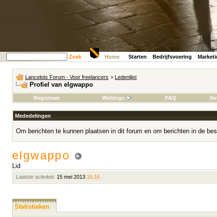
Zoek
Home
Starten
Bedrijfsvoering
Market
Lancelots Forum - Voor freelancers
>
Ledenlijst
Profiel van elgwappo
Registreer
Weblogs
FAQ
Ne
Mededelingen
Om berichten te kunnen plaatsen in dit forum en om berichten in de bes
elgwappo
Lid
Laatste activiteit:
15 mei 2013
16:16
Statistieken