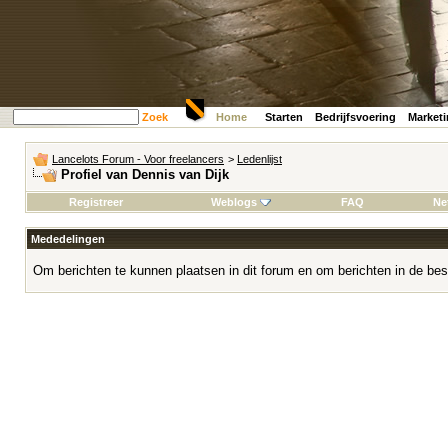
Zoek
Home
Starten
Bedrijfsvoering
Market
Lancelots Forum - Voor freelancers
>
Ledenlijst
Profiel van Dennis van Dijk
Registreer
Weblogs
FAQ
Ne
Mededelingen
Om berichten te kunnen plaatsen in dit forum en om berichten in de bes