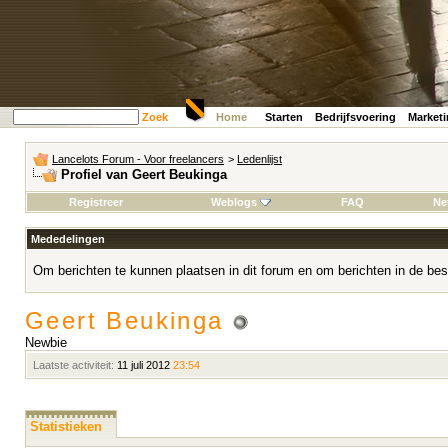
Zoek
Home
Starten
Bedrijfsvoering
Market
Lancelots Forum - Voor freelancers
>
Ledenlijst
Profiel van Geert Beukinga
Registreer
Weblogs
FAQ
Ne
Mededelingen
Om berichten te kunnen plaatsen in dit forum en om berichten in de bes
Geert Beukinga
Newbie
Laatste activiteit:
11 juli 2012
23:54
Statistieken