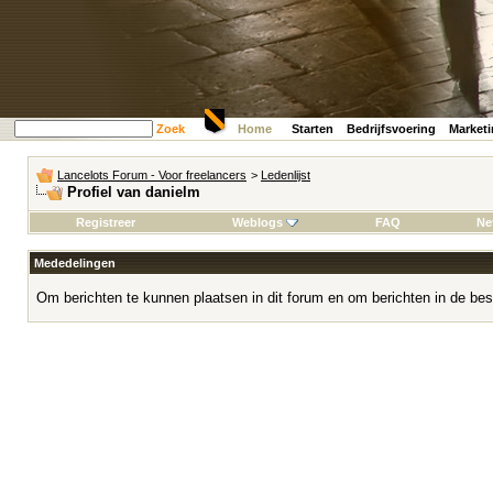
Zoek
Home
Starten
Bedrijfsvoering
Market
Lancelots Forum - Voor freelancers
>
Ledenlijst
Profiel van danielm
Registreer
Weblogs
FAQ
Ne
Mededelingen
Om berichten te kunnen plaatsen in dit forum en om berichten in de bes