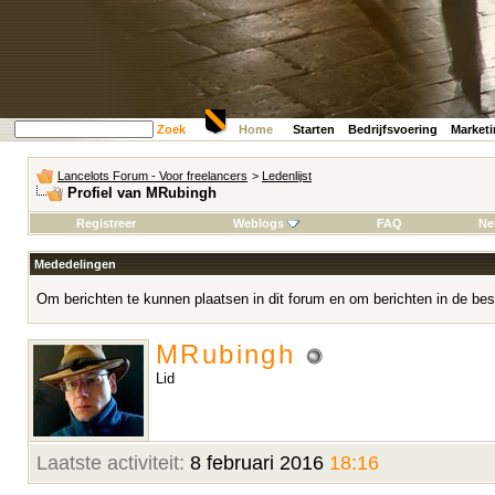
Zoek
Home
Starten
Bedrijfsvoering
Market
Lancelots Forum - Voor freelancers
>
Ledenlijst
Profiel van MRubingh
Registreer
Weblogs
FAQ
Ne
Mededelingen
Om berichten te kunnen plaatsen in dit forum en om berichten in de bes
MRubingh
Lid
Laatste activiteit:
8 februari 2016
18:16