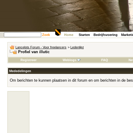
Zoek
Home
Starten
Bedrijfsvoering
Market
Lancelots Forum - Voor freelancers
>
Ledenlijst
Profiel van illutic
Registreer
Weblogs
FAQ
Ne
Mededelingen
Om berichten te kunnen plaatsen in dit forum en om berichten in de bes