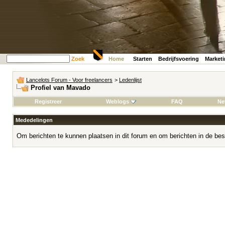
Zoek
Home
Starten
Bedrijfsvoering
Market
Lancelots Forum - Voor freelancers
>
Ledenlijst
Profiel van Mavado
Registreer
Weblogs
FAQ
Ne
Mededelingen
Om berichten te kunnen plaatsen in dit forum en om berichten in de bes