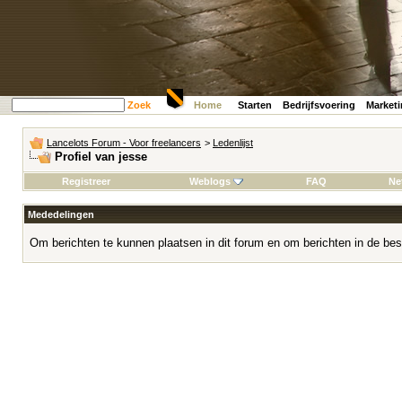
Zoek
Home
Starten
Bedrijfsvoering
Market
Lancelots Forum - Voor freelancers
>
Ledenlijst
Profiel van jesse
Registreer
Weblogs
FAQ
Ne
Mededelingen
Om berichten te kunnen plaatsen in dit forum en om berichten in de bes