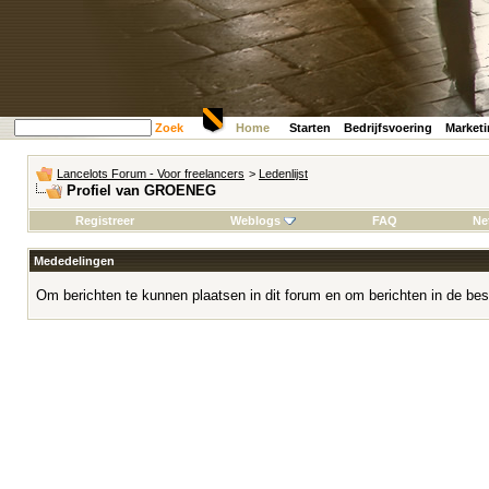
Zoek
Home
Starten
Bedrijfsvoering
Market
Lancelots Forum - Voor freelancers
>
Ledenlijst
Profiel van GROENEG
Registreer
Weblogs
FAQ
Ne
Mededelingen
Om berichten te kunnen plaatsen in dit forum en om berichten in de bes