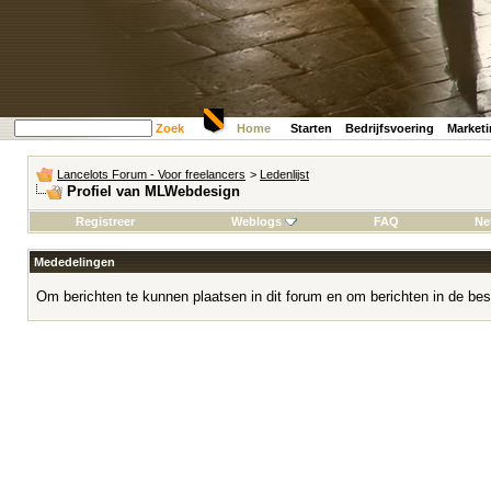
Zoek
Home
Starten
Bedrijfsvoering
Market
Lancelots Forum - Voor freelancers
>
Ledenlijst
Profiel van MLWebdesign
Registreer
Weblogs
FAQ
Ne
Mededelingen
Om berichten te kunnen plaatsen in dit forum en om berichten in de bes