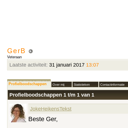
GerB
Veteraan
Laatste activiteit:
31 januari 2017
13:07
Profielboodschappen
Over mij
Statistieken
Contactinformatie
Profielboodschappen 1 t/m
1
van
1
JokeHeikensTekst
Beste Ger,