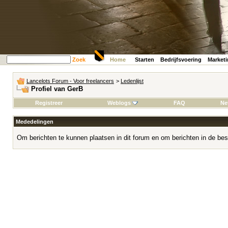
Zoek
Home
Starten
Bedrijfsvoering
Market
Lancelots Forum - Voor freelancers
>
Ledenlijst
Profiel van GerB
Registreer
Weblogs
FAQ
Ne
Mededelingen
Om berichten te kunnen plaatsen in dit forum en om berichten in de bes