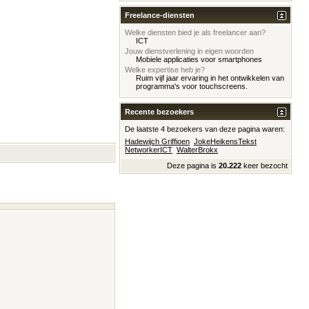
Freelance-diensten
Welke diensten bied je als freelancer aan?
ICT
Jouw dienstverlening in eigen woorden
Mobiele applicaties voor smartphones
Welke expertise heb je?
Ruim vijf jaar ervaring in het ontwikkelen van
programma's voor touchscreens.
Recente bezoekers
De laatste 4 bezoekers van deze pagina waren:
Hadewijch Griffioen
JokeHeikensTekst
NetworkerICT
WalterBrokx
Deze pagina is
20.222
keer bezocht