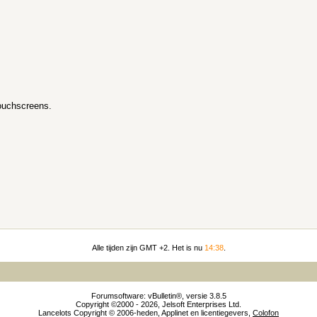
touchscreens.
Alle tijden zijn GMT +2. Het is nu
14:38
.
Forumsoftware: vBulletin®, versie 3.8.5
Copyright ©2000 - 2026, Jelsoft Enterprises Ltd.
Lancelots Copyright © 2006-heden, Applinet en licentiegevers,
Colofon