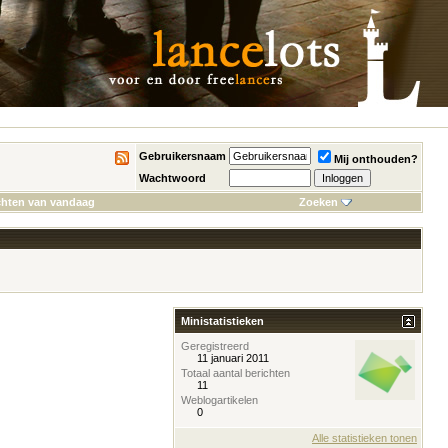
Gebruikersnaam
Mij onthouden?
Wachtwoord
chten van vandaag
Zoeken
Ministatistieken
Geregistreerd
11 januari 2011
Totaal aantal berichten
11
Weblogartikelen
0
Alle statistieken tonen