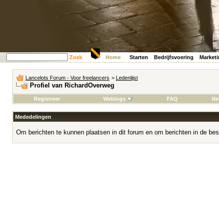
Zoek
Home
Starten
Bedrijfsvoering
Market
Lancelots Forum - Voor freelancers
>
Ledenlijst
Profiel van RichardOverweg
Registreer
Weblogs
FAQ
Ne
Mededelingen
Om berichten te kunnen plaatsen in dit forum en om berichten in de bes