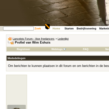
Zoek
Home
Starten
Bedrijfsvoering
Market
Lancelots Forum - Voor freelancers
>
Ledenlijst
Profiel van Wim Eshuis
Registreer
Weblogs
FAQ
Ne
Mededelingen
Om berichten te kunnen plaatsen in dit forum en om berichten in de bes