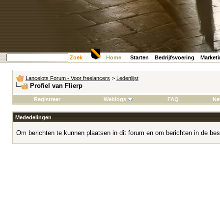
Zoek
Home
Starten
Bedrijfsvoering
Market
Lancelots Forum - Voor freelancers
>
Ledenlijst
Profiel van Flierp
Registreer
Weblogs
FAQ
Ne
Mededelingen
Om berichten te kunnen plaatsen in dit forum en om berichten in de bes