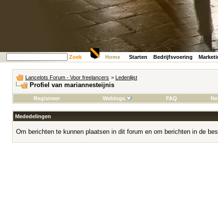
Zoek
Home
Starten
Bedrijfsvoering
Market
Lancelots Forum - Voor freelancers
>
Ledenlijst
Profiel van mariannesteijnis
Registreer
Weblogs
FAQ
Ne
Mededelingen
Om berichten te kunnen plaatsen in dit forum en om berichten in de bes