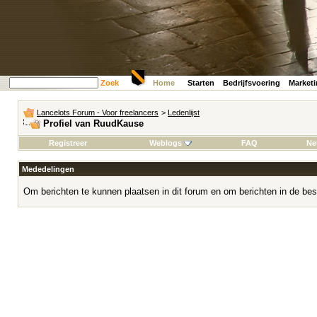
Zoek
Home
Starten
Bedrijfsvoering
Market
Lancelots Forum - Voor freelancers
>
Ledenlijst
Profiel van RuudKause
Registreer
Weblogs
FAQ
Ne
Mededelingen
Om berichten te kunnen plaatsen in dit forum en om berichten in de bes