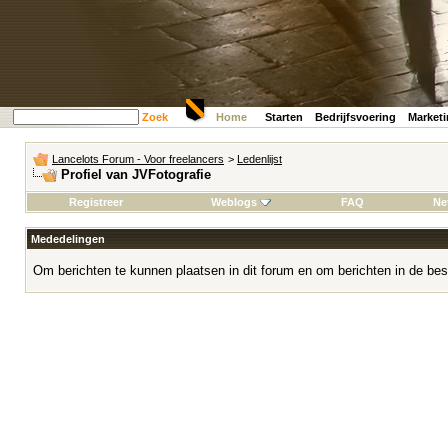
Zoek
Home
Starten
Bedrijfsvoering
Market
Lancelots Forum - Voor freelancers
>
Ledenlijst
Profiel van JVFotografie
Registreer
Weblogs
FAQ
Ne
Mededelingen
Om berichten te kunnen plaatsen in dit forum en om berichten in de bes